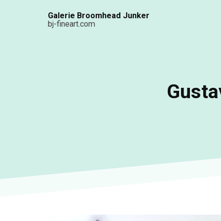
Aller
Galerie Broomhead Junker
au
bj-fineart.com
contenu
principal
Gusta