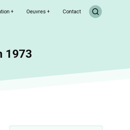
ation
+
Oeuvres
+
Contact
n 1973