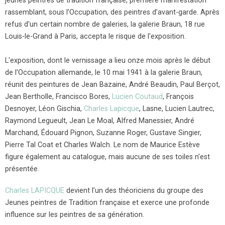
jeunes peintres de tradition française, première manifestation
rassemblant, sous l’Occupation, des peintres d’avant-garde. Après
refus d'un certain nombre de galeries, la galerie Braun, 18 rue
Louis-le-Grand à Paris, accepta le risque de l'exposition.
L'exposition, dont le vernissage a lieu onze mois après le début
de l'Occupation allemande, le 10 mai 1941 à la galerie Braun,
réunit des peintures de Jean Bazaine, André Beaudin, Paul Berçot,
Jean Bertholle, Francisco Bores,
Lucien Coutaud
, François
Desnoyer, Léon Gischia,
Charles Lapicque
, Lasne, Lucien Lautrec,
Raymond Legueult, Jean Le Moal, Alfred Manessier, André
Marchand, Édouard Pignon, Suzanne Roger, Gustave Singier,
Pierre Tal Coat et Charles Walch. Le nom de Maurice Estève
figure également au catalogue, mais aucune de ses toiles n'est
présentée.
Charles LAPICQUE
devient l’un des théoriciens du groupe des
Jeunes peintres de Tradition française et exerce une profonde
influence sur les peintres de sa génération.