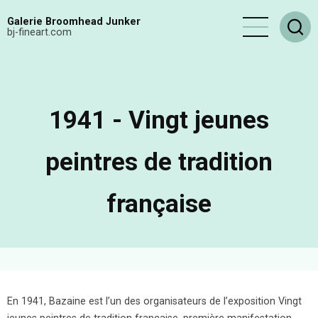
Aller
Galerie Broomhead Junker
au
bj-fineart.com
contenu
principal
1941 - Vingt jeunes
peintres de tradition
française
En 1941, Bazaine est l’un des organisateurs de l’exposition Vingt