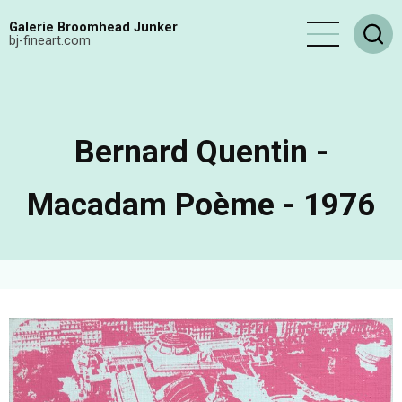
Aller
Galerie Broomhead Junker
au
bj-fineart.com
contenu
principal
Bernard Quentin -
Macadam Poème - 1976