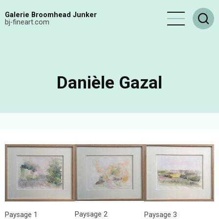
Aller
Galerie Broomhead Junker
au
bj-fineart.com
contenu
principal
Danièle Gazal
Paysage 2
Paysage 3
Paysage 1