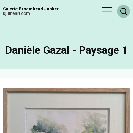
Aller
Galerie Broomhead Junker
au
bj-fineart.com
contenu
principal
Danièle Gazal - Paysage 1