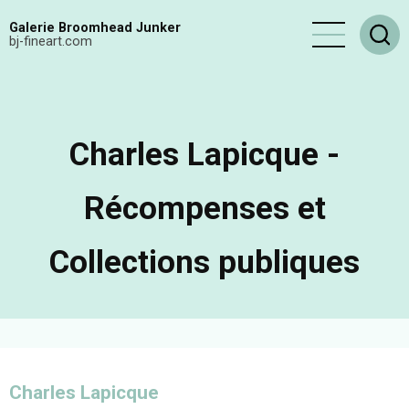
Aller
Galerie Broomhead Junker
au
bj-fineart.com
contenu
principal
Charles Lapicque -
Récompenses et
Collections publiques
Charles Lapicque