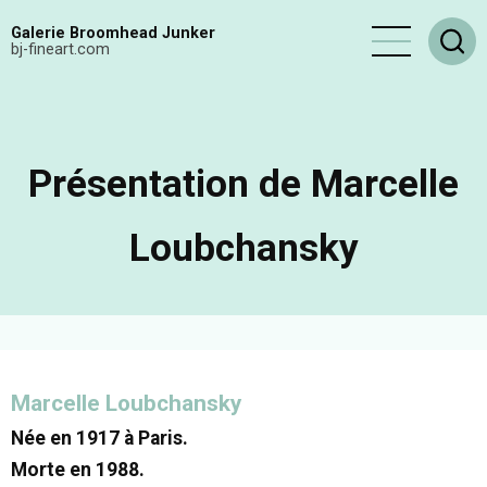
Aller
Galerie Broomhead Junker
au
bj-fineart.com
contenu
principal
Présentation de Marcelle
Loubchansky
Marcelle Loubchansky
Née en 1917 à Paris.
Morte en 1988.