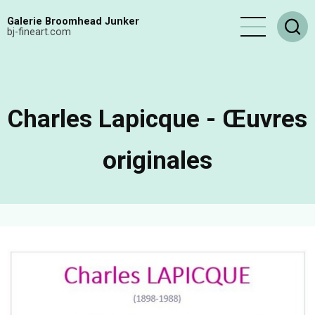
Aller
Galerie Broomhead Junker
au
bj-fineart.com
contenu
principal
Charles Lapicque - Œuvres
originales