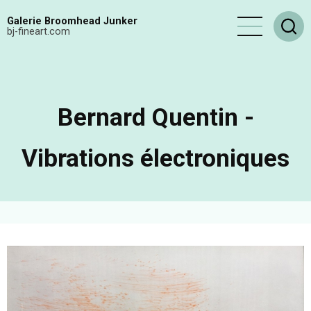
Aller
Galerie Broomhead Junker
au
bj-fineart.com
contenu
principal
Bernard Quentin -
Vibrations électroniques