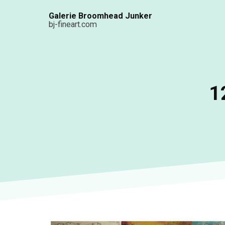
Aller
Galerie Broomhead Junker
au
bj-fineart.com
contenu
principal
1