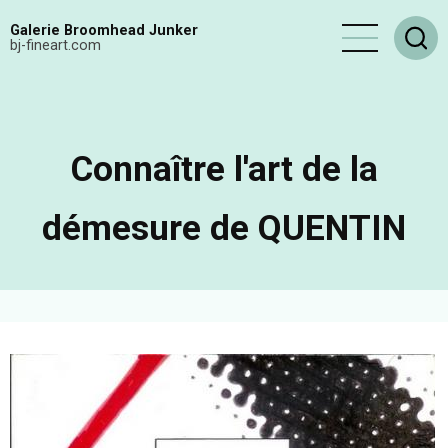
Aller
Galerie Broomhead Junker
au
bj-fineart.com
contenu
principal
Connaître l'art de la
démesure de QUENTIN