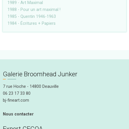
1989 - Art Maximal
1988 - Pour un art maximal !
1985 - Quentin 1946-1963
1984 - Écritures + Papiers
Galerie Broomhead Junker
7 rue Hoche - 14800 Deauville
06 23 17 33 80
bj-fineart.com
Nous contacter
Expert CECOA