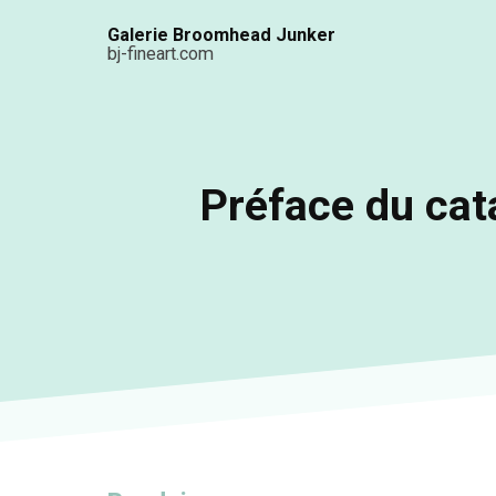
Aller
Galerie Broomhead Junker
au
bj-fineart.com
contenu
principal
Préface du cat