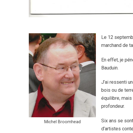
Le 12 septembr
marchand de ta
En effet, je pén
Bauduin.
J’ai ressenti u
bois ou de terr
équilibre, mais
profondeur.
Six ans se sont
Michel Broomhead
d’artistes cont