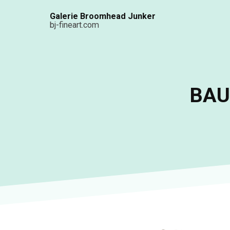
Aller
Galerie Broomhead Junker
au
bj-fineart.com
contenu
principal
BAUD