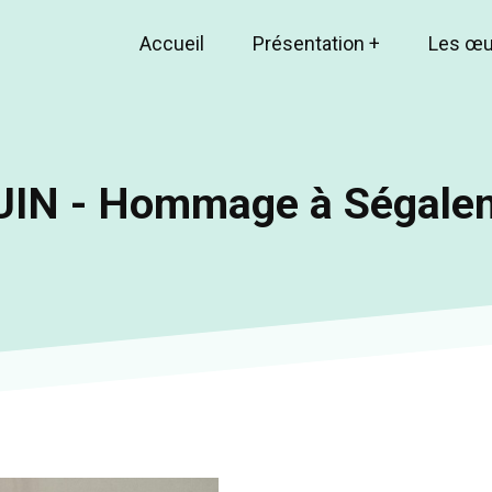
Accueil
Présentation
+
Les œ
Main
navigation
IN - Hommage à Ségalen