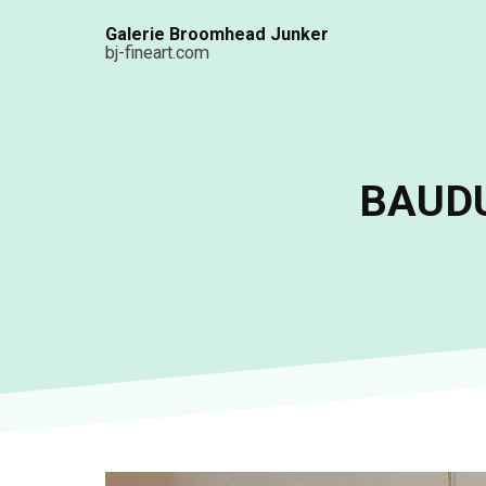
Aller
Galerie Broomhead Junker
au
bj-fineart.com
contenu
principal
BAUDU