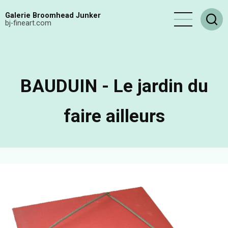
Aller
Galerie Broomhead Junker
au
bj-fineart.com
contenu
principal
BAUDUIN - Le jardin du
faire ailleurs