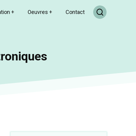
ation
+
Oeuvres
+
Contact
troniques