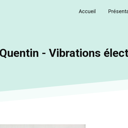
Accueil
Présent
Main
navigation
Quentin - Vibrations élec