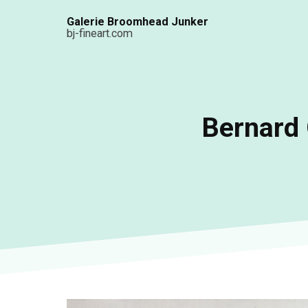
Aller
Galerie Broomhead Junker
au
bj-fineart.com
contenu
principal
Bernard 