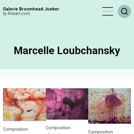
Aller
Galerie Broomhead Junker
au
bj-fineart.com
contenu
principal
Marcelle Loubchansky
Composition
Composition
Composition