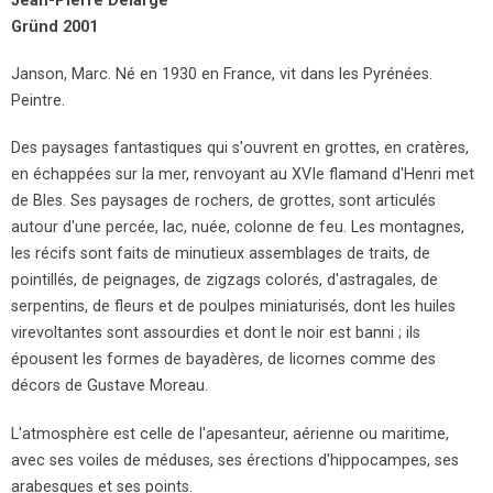
Jean-Pierre Delarge
Gründ 2001
Janson, Marc. Né en 1930 en France, vit dans les Pyrénées.
Peintre.
Des paysages fantastiques qui s'ouvrent en grottes, en cratères,
en échappées sur la mer, renvoyant au XVIe flamand d'Henri met
de Bles. Ses paysages de rochers, de grottes, sont articulés
autour d'une percée, lac, nuée, colonne de feu. Les montagnes,
les récifs sont faits de minutieux assemblages de traits, de
pointillés, de peignages, de zigzags colorés, d'astragales, de
serpentins, de fleurs et de poulpes miniaturisés, dont les huiles
virevoltantes sont assourdies et dont le noir est banni ; ils
épousent les formes de bayadères, de licornes comme des
décors de Gustave Moreau.
L'atmosphère est celle de l'apesanteur, aérienne ou maritime,
avec ses voiles de méduses, ses érections d'hippocampes, ses
arabesques et ses points.