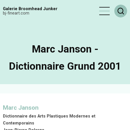
Aller
Galerie Broomhead Junker
au
bj-fineart.com
contenu
principal
Marc Janson -
Dictionnaire Grund 2001
Marc Janson
Dictionnaire des Arts Plastiques Modernes et
Contemporains