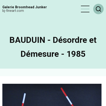
Aller
Galerie Broomhead Junker
au
bj-fineart.com
contenu
principal
BAUDUIN - Désordre et
Démesure - 1985