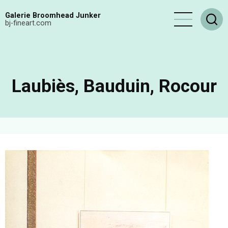
Aller
Galerie Broomhead Junker
au
bj-fineart.com
contenu
principal
Laubiès, Bauduin, Rocour