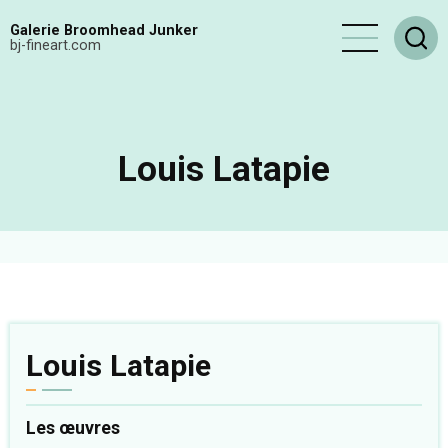
Aller
Galerie Broomhead Junker
au
bj-fineart.com
contenu
principal
Louis Latapie
Louis Latapie
Les œuvres