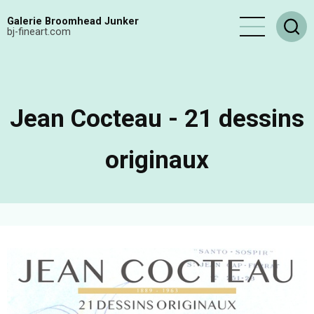
Aller
Galerie Broomhead Junker
au
bj-fineart.com
contenu
principal
Jean Cocteau - 21 dessins
originaux