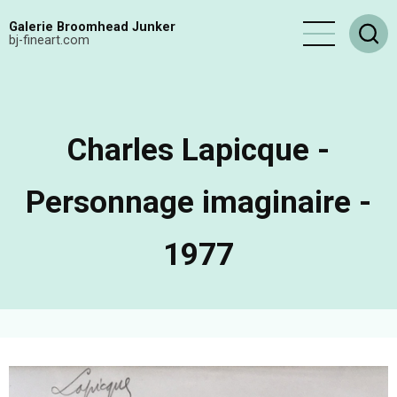
Aller
Galerie Broomhead Junker
au
bj-fineart.com
contenu
principal
Charles Lapicque -
Personnage imaginaire -
1977