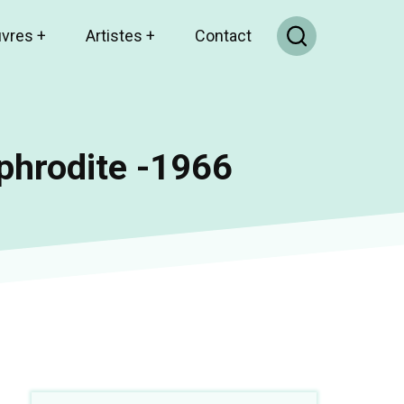
uvres
+
Artistes
+
Contact
Aphrodite -1966