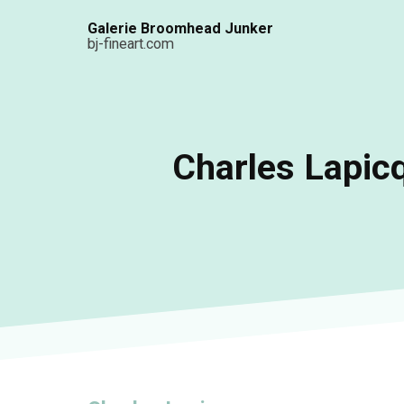
Aller
Galerie Broomhead Junker
au
bj-fineart.com
contenu
principal
Charles Lapicq