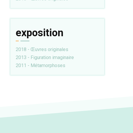
exposition
2018 - Œuvres originales
2013 - Figuration imaginaire
2011 - Métamorphoses