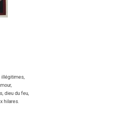
illégitimes,
amour,
, dieu du feu,
x hilares.